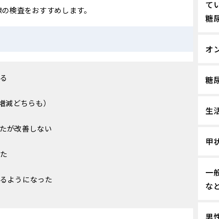
て
腺の検査をおすすめします。
糖
オ
る
糖
（増減どちらも）
生
たが改善しない
甲
た
一
るようになった
な
男