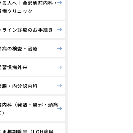
いる人へ｜金沢駅前内科・
尿病クリニック
ンライン診療のお手続き
尿病の検査・治療
活習慣病外来
状腺・内分泌内科
般内科（発熱・風邪・頭痛
ど）
性更年期障害（LOH症候