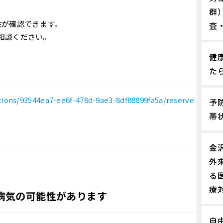
群
性が確認できます。
査
相談ください。
健
た
tutions/93544ea7-ee6f-478d-9ae3-8df88899fa5a/reserve
予
帯
金
外
る
療
病気の可能性があります
自