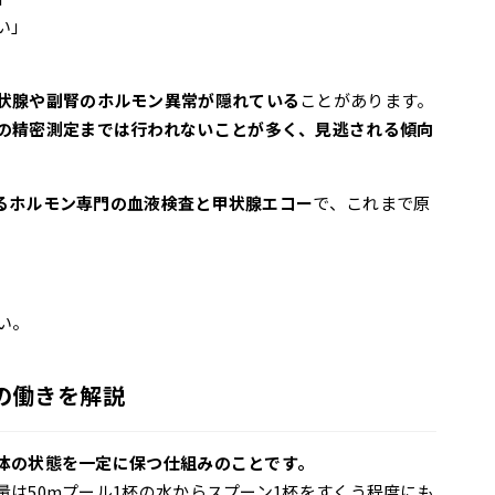
い」
状腺や副腎のホルモン異常が隠れている
ことがあります。
の精密測定までは行われないことが多く、見逃される傾向
とするホルモン専門の血液検査と甲状腺エコー
で、これまで原
」
い。
の働きを解説
体の状態を一定に保つ仕組みのことです。
は50mプール1杯の水からスプーン1杯をすくう程度にも