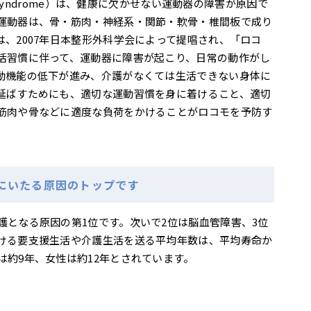
e syndrome）は、健康に欠かせない運動器の障害が原因で
運動器は、骨・筋肉・神経系・関節・軟骨・椎間板で成り
、2007年日本整形外科学会によって提唱され、「ロコ
活習慣に伴って、運動器に障害が起こり、日常の動作がし
動機能の低下が進み、介護がなくては生活できない身体に
延ばすためにも、適切な運動習慣を身に着けること、適切
筋肉や骨などに適度な負荷をかけることがロコモを予防す
にいたる原因のトップです
護となる原因の第1位です。次いで2位は脳血管障害、3位
ける要支援生活や介護生活を送る平均年数は、平均寿命か
約9年、女性は約12年とされています。