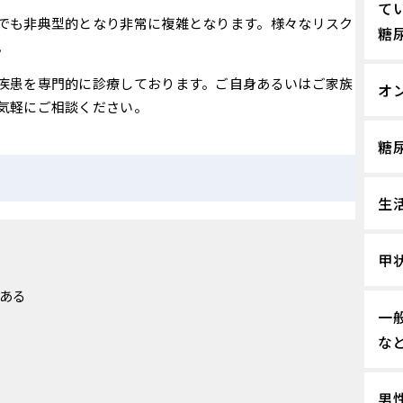
て
でも非典型的となり非常に複雑となります。様々なリスク
糖
。
疾患を専門的に診療しております。ご自身あるいはご家族
オ
気軽にご相談ください。
糖
生
甲
ある
一
な
男