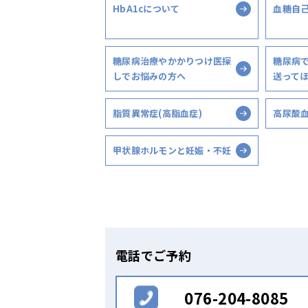
HbA1cについて
血糖自
糖尿病治療やかかりつけ医探
糖尿病
しでお悩みの方へ
送って
脂質異常症(高脂血症)
高尿酸
甲状腺ホルモンと妊娠・不妊
電話でご予約
076-204-8085