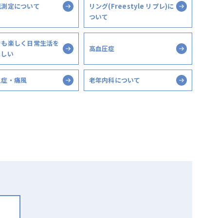
己測定について
リング(Freestyle リプレ)に
ついて
でも楽しく日常生活を
高血圧症
ほしい
血症・痛風
老年内科について