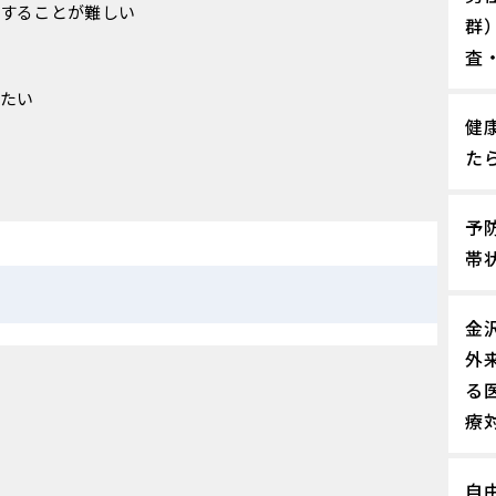
することが難しい
群
査
たい
健
た
予
帯
金
外
る
療
自