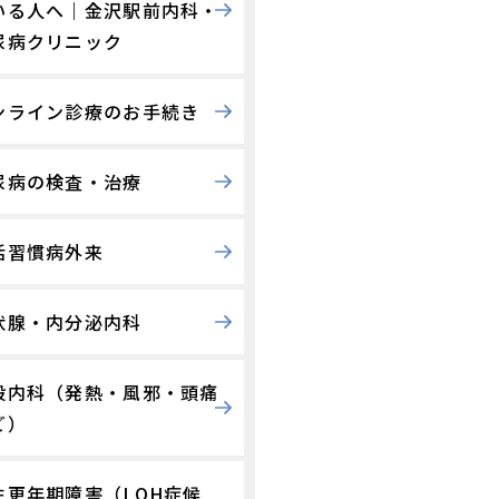
いる人へ｜金沢駅前内科・
尿病クリニック
ンライン診療のお手続き
尿病の検査・治療
活習慣病外来
状腺・内分泌内科
般内科（発熱・風邪・頭痛
ど）
性更年期障害（LOH症候