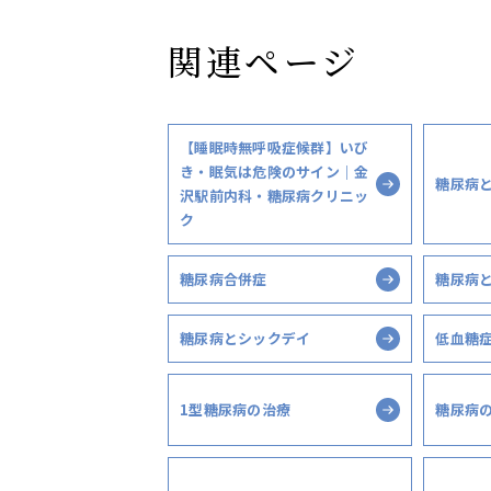
関連ページ
【睡眠時無呼吸症候群】いび
き・眠気は危険のサイン｜金
糖尿病
沢駅前内科・糖尿病クリニッ
ク
糖尿病合併症
糖尿病
糖尿病とシックデイ
低血糖
1型糖尿病の治療
糖尿病