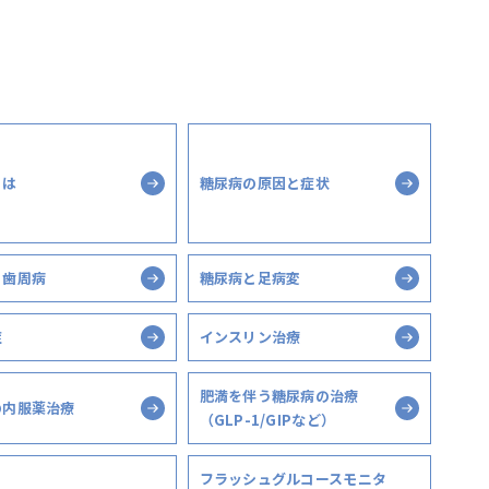
とは
糖尿病の原因と症状
と歯周病
糖尿病と足病変
症
インスリン治療
肥満を伴う糖尿病の治療
の内服薬治療
（GLP-1/GIPなど）
フラッシュグルコースモニタ