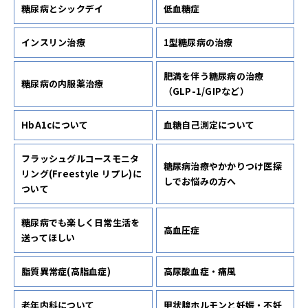
糖尿病とシックデイ
低血糖症
インスリン治療
1型糖尿病の治療
肥満を伴う糖尿病の治療
糖尿病の内服薬治療
（GLP-1/GIPなど）
HbA1cについて
血糖自己測定について
フラッシュグルコースモニタ
糖尿病治療やかかりつけ医探
リング(Freestyle リプレ)に
しでお悩みの方へ
ついて
糖尿病でも楽しく日常生活を
高血圧症
送ってほしい
脂質異常症(高脂血症)
高尿酸血症・痛風
老年内科について
甲状腺ホルモンと妊娠・不妊